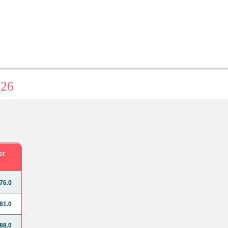
026
er
76.0
81.0
88.0