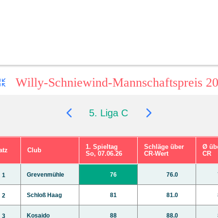
Willy-Schniewind-Mannschaftspreis 2
5. Liga C
1. Spieltag
Schläge über
Ø üb
atz
Club
So, 07.06.26
CR-Wert
CR
Grevenmühle
76
76.0
1
Schloß Haag
81
81.0
2
Kosaido
88
88.0
3