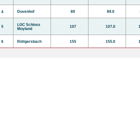
Duvenhof
89
89.0
4
LGC Schloss
5
107
107.0
Moyland
6
Röttgersbach
155
155.0