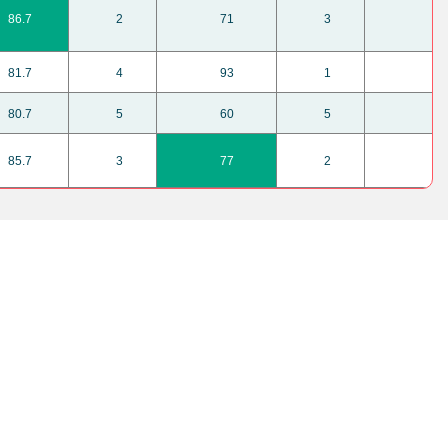
86.7
2
71
3
81.7
4
93
1
80.7
5
60
5
85.7
3
77
2