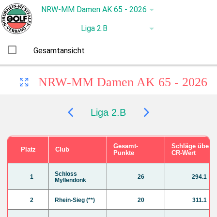
Gesamtansicht
NRW-MM Damen AK 65 - 2026
Liga 2.B
Gesamt-
Schläge über
Platz
Club
Punkte
CR-Wert
Schloss
1
26
294.1
Myllendonk
2
Rhein-Sieg (**)
20
311.1