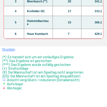
3
Meerbusch (**)
20
341.1
4
Krefelder GC
17
333.1
Hummelbachau
5
15
366.1
e
6
Haus Kambach
7
429.1
Drucken
(*)
Es handelt sich um ein vorläufiges Ergebnis
(**)
Das Ergebnis ist gestochen
(***)
Das Ergebnis wurde zufällig gestochen
(+)
Strafschläge
(X)
Die Mannschaft ist am Spieltag nicht angetreten
(DQ)
Die Mannschaft ist am Spieltag disqualifiziert
Ansicht vergrößern / reduzieren (Detailansicht)
Aufsteiger
Absteiger