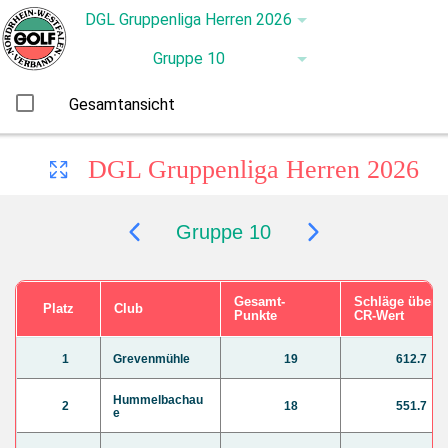
Gesamtansicht
DGL Gruppenliga Herren 2026
Gruppe 10
Gesamt-
Schläge über
Platz
Club
Punkte
CR-Wert
1
Grevenmühle
19
612.7
Hummelbachau
2
18
551.7
e