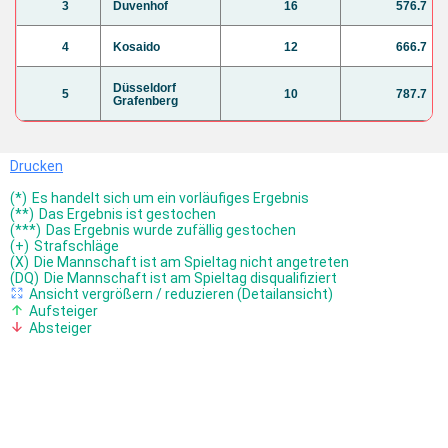
3
Duvenhof
16
576.7
4
Kosaido
12
666.7
Düsseldorf
5
10
787.7
Grafenberg
Drucken
(*)
Es handelt sich um ein vorläufiges Ergebnis
(**)
Das Ergebnis ist gestochen
(***)
Das Ergebnis wurde zufällig gestochen
(+)
Strafschläge
(X)
Die Mannschaft ist am Spieltag nicht angetreten
(DQ)
Die Mannschaft ist am Spieltag disqualifiziert
Ansicht vergrößern / reduzieren (Detailansicht)
Aufsteiger
Absteiger