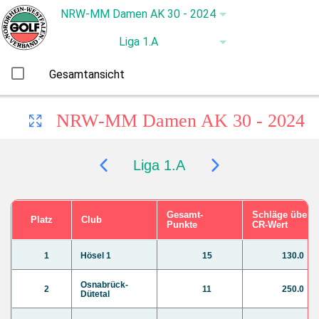
Gesamtansicht
NRW-MM Damen AK 30 - 2024
Liga 1.A
Gesamt-
Schläge über
Platz
Club
Punkte
CR-Wert
1
Hösel 1
15
130.0
Osnabrück-
2
11
250.0
Dütetal