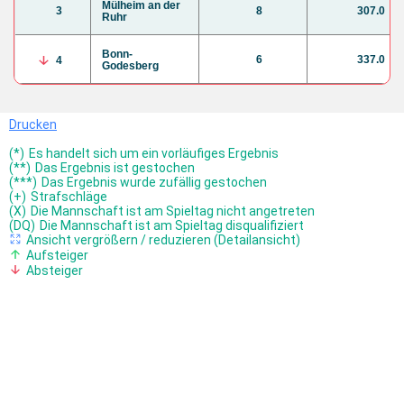
Mülheim an der
3
8
307.0
Ruhr
Bonn-
6
337.0
4
Godesberg
Drucken
(*)
Es handelt sich um ein vorläufiges Ergebnis
(**)
Das Ergebnis ist gestochen
(***)
Das Ergebnis wurde zufällig gestochen
(+)
Strafschläge
(X)
Die Mannschaft ist am Spieltag nicht angetreten
(DQ)
Die Mannschaft ist am Spieltag disqualifiziert
Ansicht vergrößern / reduzieren (Detailansicht)
Aufsteiger
Absteiger