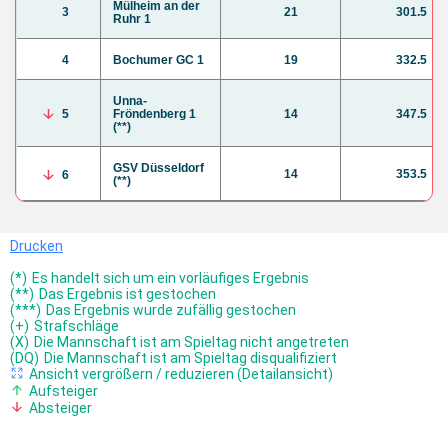
Mülheim an der
3
21
301.5
Ruhr 1
4
Bochumer GC 1
19
332.5
Unna-
5
Fröndenberg 1
14
347.5
(**)
GSV Düsseldorf
14
353.5
6
(**)
Drucken
(*)
Es handelt sich um ein vorläufiges Ergebnis
(**)
Das Ergebnis ist gestochen
(***)
Das Ergebnis wurde zufällig gestochen
(+)
Strafschläge
(X)
Die Mannschaft ist am Spieltag nicht angetreten
(DQ)
Die Mannschaft ist am Spieltag disqualifiziert
Ansicht vergrößern / reduzieren (Detailansicht)
Aufsteiger
Absteiger