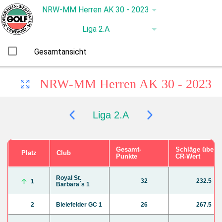
Gesamtansicht
NRW-MM Herren AK 30 - 2023
Liga 2.A
Gesamt-
Schläge über
Platz
Club
Punkte
CR-Wert
Royal St.
32
232.5
1
Barbara´s 1
2
Bielefelder GC 1
26
267.5